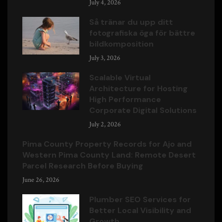
July 4, 2026
Så tränar du upp ditt
fotografiska öga för bättre
bildkomposition
July 3, 2026
Scalable Virtual
Architecture for Hosting
High Performance
Corporate Digital Solutions
July 2, 2026
Pima County Property Records for Ajo and
Western Pima County Land: Remote Desert
Parcel Research Before Buying
June 26, 2026
Plumber SEO Services for
Better Local Visibility and
Growth