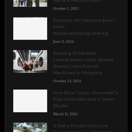
Secure Recruitment
October 1, 2025
Konsten att hantera ljuset
inom
landskapsfotografering
June 11, 2026
Building Profitable
Laundromats with Speed
Queen Laundromat
Machines in Malaysia
October 24, 2025
How Eliza Taylor Grounder’s
Role Gets Misread in News
Media
March 31, 2026
A Dairy Production Live