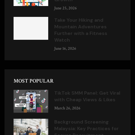
June 25, 2026
Take Your Hiking and
Mountain Adventures
Further with a Fitness
Watch
June 16, 2026
MOST POPULAR
TikTok SMM Panel: Get Viral
with Cheap Views & Likes
March 26, 2026
Background Screening
Malaysia: Key Practices for